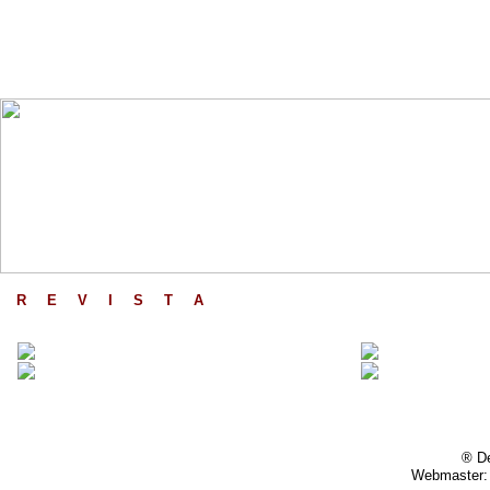
R
_
E
_
V
_
I
_
S
_
T
_
A
_
® De
Webmaster