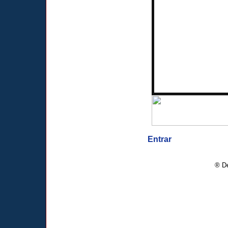
Entrar
® De