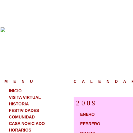
M
_
E
_
N
_
U
C
_
A
_
L
_
E
_
N
_
D
_
A
_
INICIO
VISITA VIRTUAL
2 0 0 9
HISTORIA
FESTIVIDADES
ENERO
COMUNIDAD
CASA NOVICIADO
FEBRERO
HORARIOS