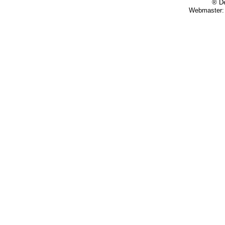
® De
Webmaster