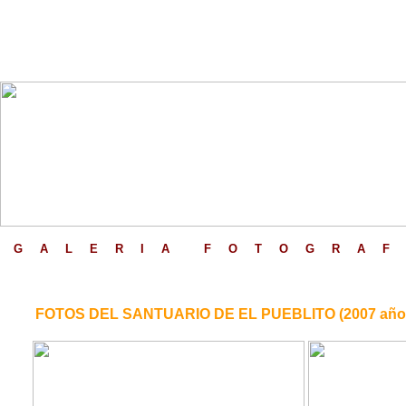
G
_
A
_
L
_
E
_
R
_
I
_
A
_
_
F
_
O
_
T
_
O
_
G
_
R
_
A
_
F
FOTOS DEL SANTUARIO DE EL PUEBLITO (2007 año j