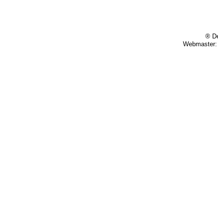
® De
Webmaster