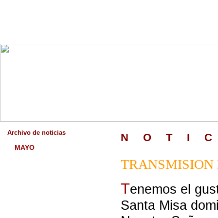
Archivo de noticias
N
_
O
_
T
_
I
_
C
MAYO
TRANSMISION 
T
enemos el gus
Santa Misa domi