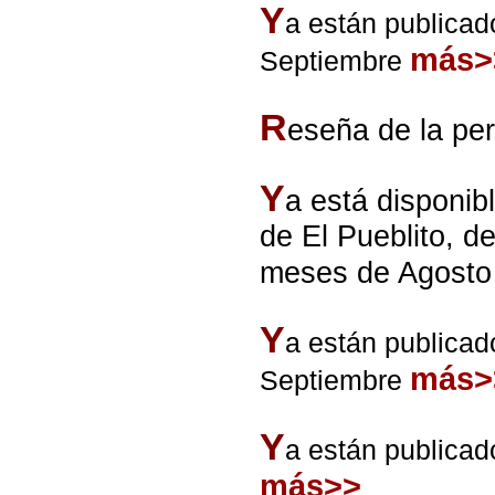
Y
a están publicad
más>
Septiembre
R
eseña de la pe
Y
a está disponib
de El Pueblito, d
meses de Agosto
Y
a están publicad
más>
Septiembre
Y
a están publicad
más>>