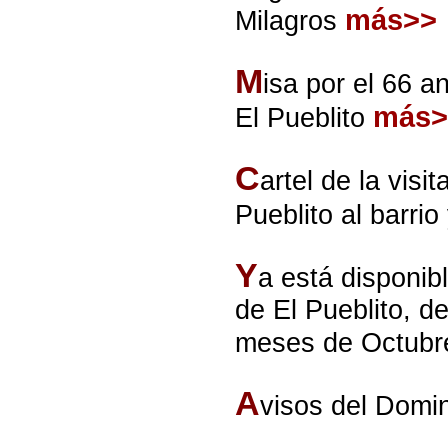
más>>
Milagros
M
isa por el 66 a
más>
El Pueblito
C
artel de la visi
Pueblito al barri
Y
a está disponib
de El Pueblito, d
meses de Octubr
A
visos del Domi