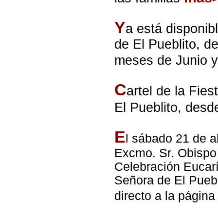
Y
a está disponib
de El Pueblito, d
meses de Junio y
C
artel de la Fie
El Pueblito, desd
E
l sábado 21 de ab
Excmo. Sr. Obispo 
Celebración Eucarís
Señora de El Puebl
directo a la págin