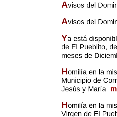
A
visos del Domi
A
visos del Domi
Y
a está disponib
de El Pueblito, d
meses de Diciem
H
omilía en la mi
Municipio de Cor
m
Jesús y María
H
omilía en la mi
Virgen de El Pueb