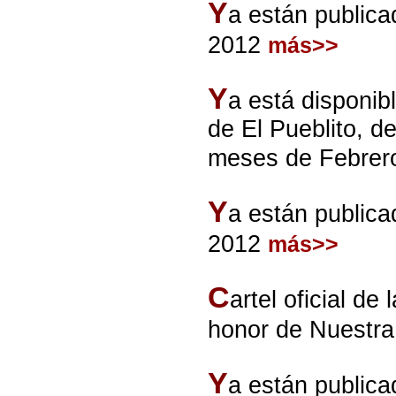
Y
a están publica
2012
más>>
Y
a está disponib
de El Pueblito, d
meses de Febrer
Y
a están publica
2012
más>>
C
artel oficial de
honor de Nuestra
Y
a están publica