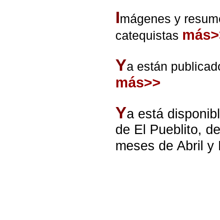
I
mágenes y resume
más>
catequistas
Y
a están publicad
más>>
Y
a está disponib
de El Pueblito, d
meses de Abril y