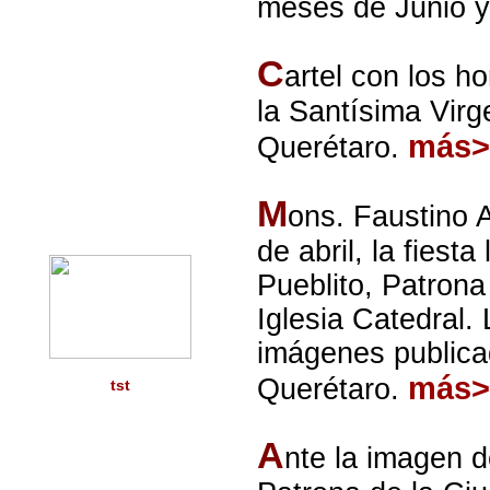
meses de Junio y
C
artel con los ho
la Santísima Virg
más>
Querétaro.
M
ons. Faustino 
de abril, la fiest
Pueblito, Patrona
Iglesia Catedral.
imágenes publica
más>
Querétaro.
tst
A
nte la imagen d