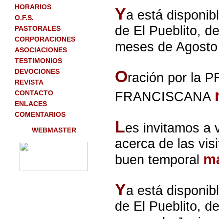
HORARIOS
Y
a está disponib
O.F.S.
de El Pueblito, d
PASTORALES
CORPORACIONES
meses de Agosto
ASOCIACIONES
TESTIMONIOS
O
DEVOCIONES
ración por l
REVISTA
CONTACTO
FRANCISCANA
ENLACES
COMENTARIOS
L
es invitamos a 
WEBMASTER
acerca de las visi
m
buen temporal
Y
a está disponib
de El Pueblito, d