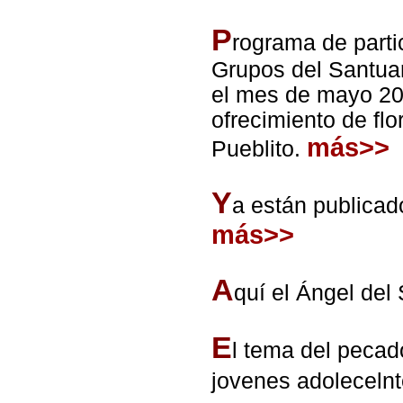
P
rograma de parti
Grupos del Santuar
el mes de mayo 201
ofrecimiento de fl
más>>
Pueblito.
Y
a están publicad
más>>
A
quí el Ángel del
E
l tema del pecad
jovenes adolecelnt