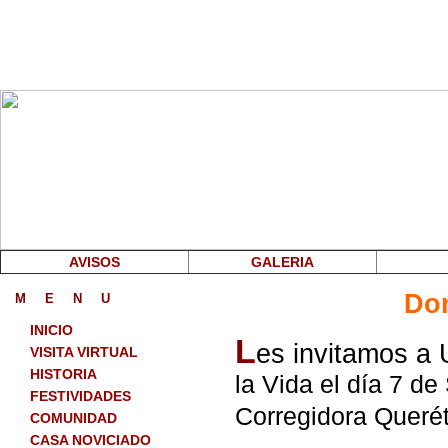
AVISOS
GALERIA
Dom
M
_
E
_
N
_
U
INICIO
L
es invitamos a
VISITA VIRTUAL
HISTORIA
la Vida el día 7 d
FESTIVIDADES
Corregidora Querét
COMUNIDAD
CASA NOVICIADO