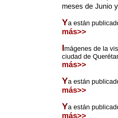
meses de Junio y
Y
a están publicad
más>>
I
mágenes de la visi
ciudad de Querétar
más>>
Y
a están publicad
más>>
Y
a están publicad
más>>