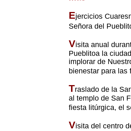
E
jercicios Cuares
Señora del Puebli
V
isita anual dura
Pueblitoa la ciuda
implorar de Nuest
bienestar para las 
T
raslado de la San
al templo de San F
fiesta litúrgica, 
V
isita del centro