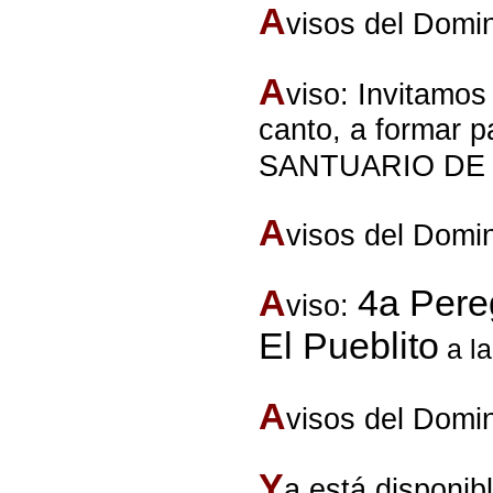
A
visos del Domi
A
viso: Invitamos
canto, a formar
SANTUARIO DE 
A
visos del Domi
A
4a Pere
viso:
El Pueblito
a l
A
visos del Domi
Y
a está disponib