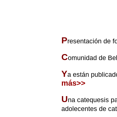
P
resentación de fo
C
omunidad de Bel
Y
a están publicad
más>>
U
na catequesis par
adolecentes de cat