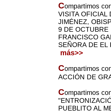
C
ompartimos con
VISITA OFICIAL
JIMÉNEZ, OBIS
9 DE OCTUBRE 
FRANCISCO GAL
SEÑORA DE EL PU
más>>
C
ompartimos con
ACCIÓN DE GRAC
C
ompartimos con
"E
NTRONIZACIÓ
PUEBLITO AL ME