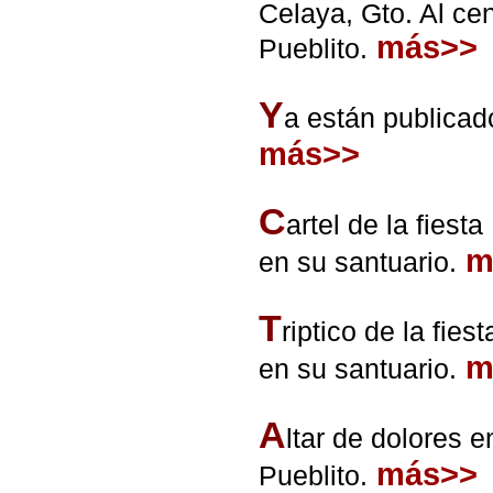
Celaya, Gto. Al ce
más>>
Pueblito.
Y
a están publicad
más>>
C
artel de la fiest
m
en su santuario.
T
riptico de la fie
m
en su santuario.
A
ltar de dolores 
más>>
Pueblito.