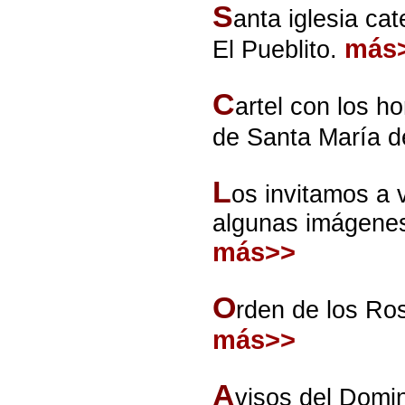
S
anta iglesia ca
más
El Pueblito.
C
artel con los ho
de Santa María d
L
os invitamos a v
algunas imágenes
más>>
O
rden de los Ros
más>>
A
visos del Dom