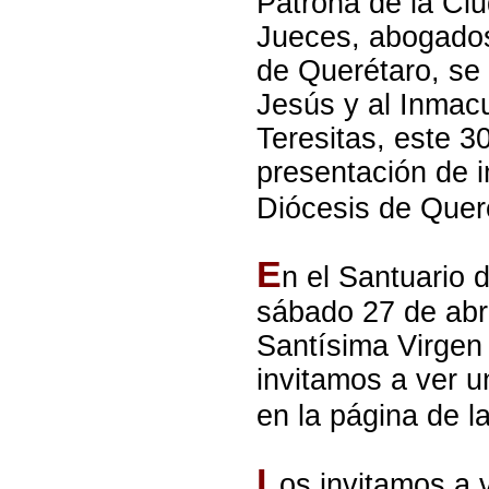
Patrona de la Ci
Jueces, abogados 
de Querétaro, se
Jesús y al Inmac
Teresitas, este 3
presentación de 
Diócesis de Quer
E
n el Santuario 
sábado 27 de abri
Santísima Virgen 
invitamos a ver 
en la página de l
L
os invitamos a v