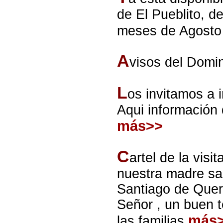
de El Pueblito, d
meses de Agosto
A
visos del Domi
L
os invitamos a i
Aqui información 
más>>
C
artel de la vis
nuestra madre san
Santiago de Quer
Señor , un buen t
más
las familias