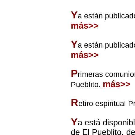
Y
a están publicad
más>>
Y
a están publicad
más>>
P
rimeras comunion
más>>
Pueblito.
R
etiro espiritual
Y
a está disponib
de El Pueblito, d