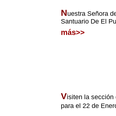
N
uestra Señora de
Santuario De El Pu
más>>
V
isiten la secció
para el 22 de Ener