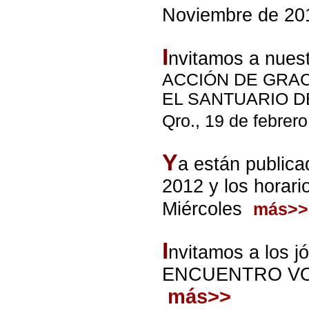
Noviembre de 2
I
nvitamos a nuest
ACCIÓN DE GRAC
EL SANTUARIO D
Qro., 19 de febrer
Y
a están publica
2012 y los horari
Miércoles
más>>
I
nvitamos a los 
ENCUENTRO VO
más>>