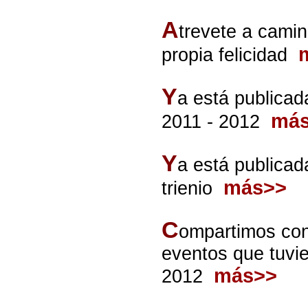
A
trevete a camin
propia felicidad
Y
a está publicad
má
2011 - 2012
Y
a está publicad
más>>
trienio
C
ompartimos con
eventos que tuvi
más>>
2012