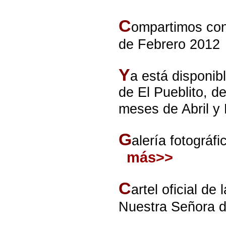
C
ompartimos con
de Febrero 2012
Y
a está disponib
de El Pueblito, d
meses de Abril y
G
alería fotográ
más>>
C
artel oficial 
Nuestra Señora d