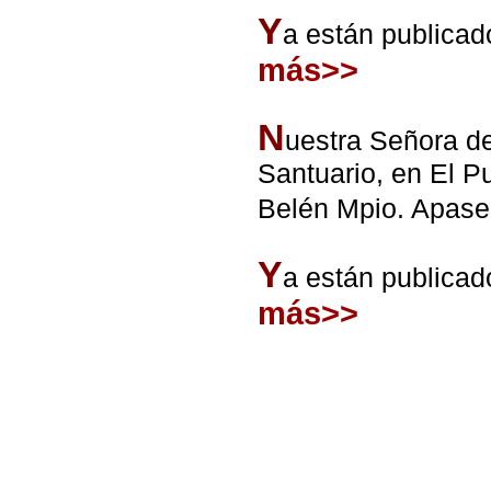
Y
a están publicad
más>>
N
uestra Señora de
Santuario, en El P
Belén Mpio. Apaseo
Y
a están publicad
más>>