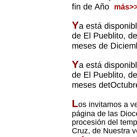
fin de Año
más>
Y
a está disponib
de El Pueblito, d
meses de Diciem
Y
a está disponib
de El Pueblito, d
meses detOctubr
L
os invitamos a ve
página de las Dioc
procesión del temp
Cruz, de Nuestra v