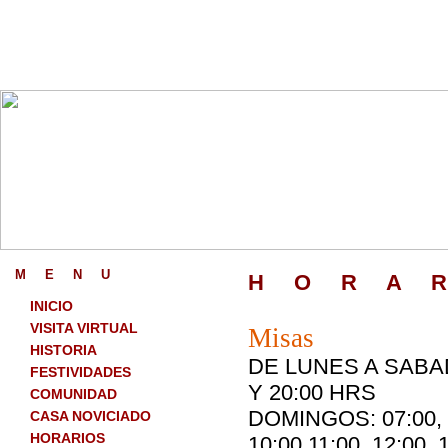
M
_
E
_
N
_
U
H
_
O
_
R
_
A
_
INICIO
VISITA VIRTUAL
Misas
HISTORIA
DE LUNES A SABA
FESTIVIDADES
Y 20:00 HRS
COMUNIDAD
DOMINGOS:
07:00,
CASA NOVICIADO
HORARIOS
10:00,11:00, 12:00
,