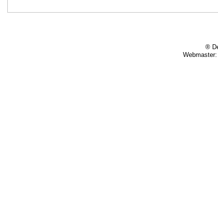
® De
Webmaster