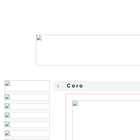
C o r o
::