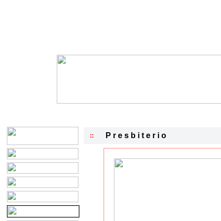
P r e s b i t e r i o
::