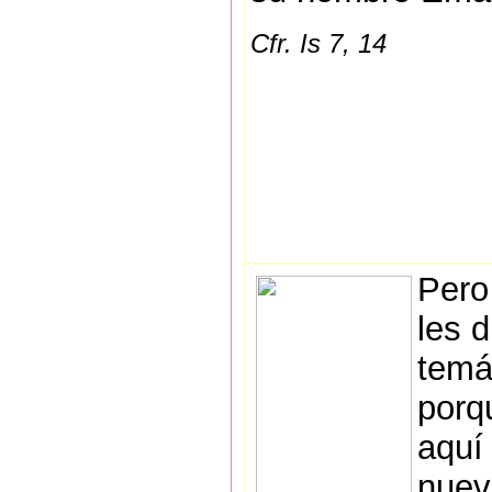
Cfr. Is 7, 14
Pero
les d
temá
porq
aquí
nuev