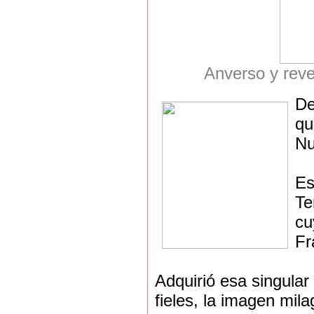
Anverso y reve
De
qu
Nu
Es
Te
cu
Fr
Adquirió esa singula
fieles, la imagen mi