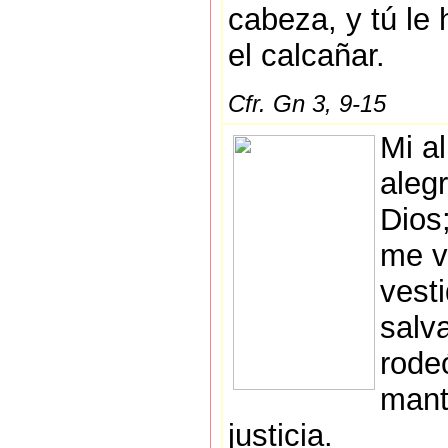
cabeza, y tú le 
el calcañar.
Cfr. Gn 3, 9-15
Mi a
aleg
Dios
me v
vest
salv
rode
mant
justicia.