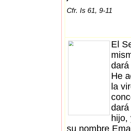
Cfr. Is 61, 9-11
El S
mism
dará
He a
la vi
conc
dará
hijo,
su nombre Ema