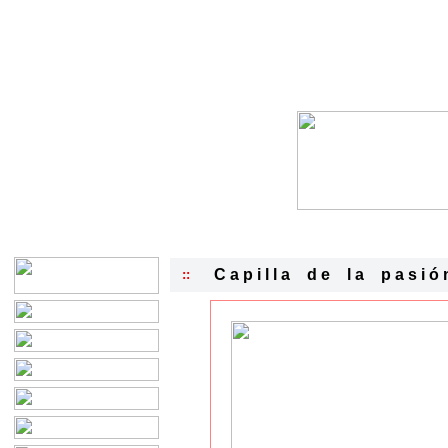
C a p i l l a
_
d e
_
l a
_
p a s i ó 
::