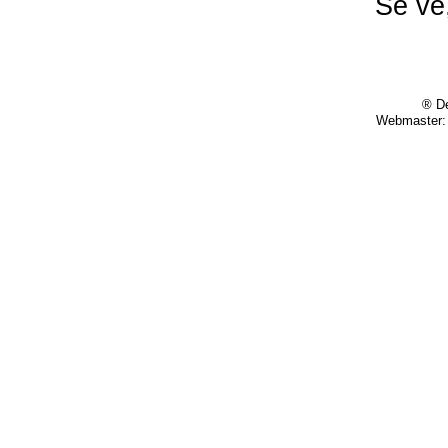
Se ve
® De
Webmaster