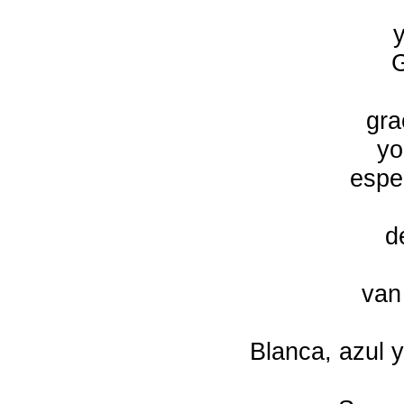
y
G
gra
yo
espe
d
van
Blanca, azul y