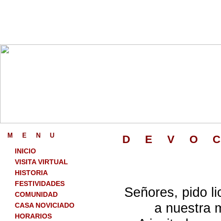
M
_
E
_
N
_
U
D
_
E
_
V
_
O
_
INICIO
VISITA VIRTUAL
HISTORIA
FESTIVIDADES
Señores, pido li
COMUNIDAD
a nuestra m
CASA NOVICIADO
HORARIOS