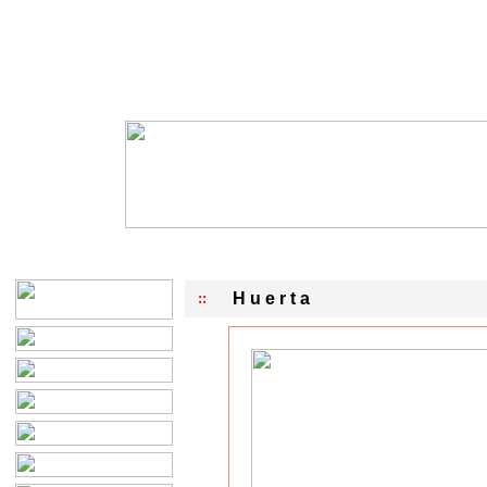
H u e r t a
::